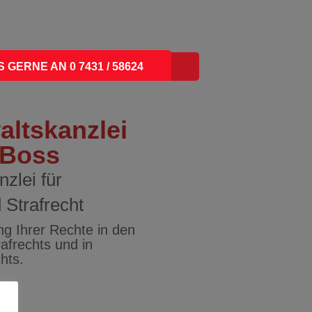
 GERNE AN 0 7431 / 58624
ARE DOWNLOADS
altskanzlei
 Boss
zlei für
 Strafrecht
ng Ihrer Rechte in den
afrechts und in
hts.