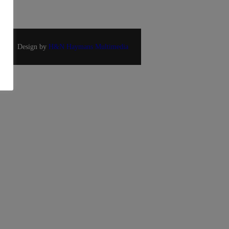
Design by
H&N Haymans Multimedia