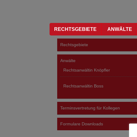
RECHTSGEBIETE
ANWÄLTE
Rechtsgebiete
Anwälte
Rechtsanwältin Knöpfler
Rechtsanwältin Boss
Terminsvertretung für Kollegen
Formulare Downloads